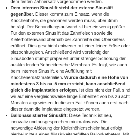
dem festen Zahnersatz vorgenommen werden.
Dem internen Sinuslift steht der externe Sinuslift
gegenüber.
Dieser kommt zum Einsatz, wenn die
Knochenhöhe, die gewonnen werden muss, über 3mm
beträgt. Der Behandlungsaufwand ist hier ein wenig größer..
Für den externen Sinuslift das Zahnfleisch sowie die
Kieferhöhlenwand oberhalb der Zahnreihe des Oberkiefers
eröffnet. Dies geschieht entweder mit einer feinen Fräse oder
piezochirurgisch. Anschließend wird vorsichtig der
Sinusboden stumpf präpariert unter strenger Schonung der
auskleidenden Schneidersche Membran. Es folgt, wie auch
beim internen Sinuslift, eine Auffüllung mit
Knochenersatzmaterialien.
Wurde dadurch eine Höhe von
mindestens 3 bis ca. 5 mm erreicht, kann anschließend
gleich die Implantation erfolgen.
Ist dies nicht der Fall, sind
wir auf eine vergleichsweise lange Einheilzeit von bis zu acht
Monaten angewiesen. In diesem Fall können auch erst nach
dieser dann die Implantate eingesetzt werden.
Ballonassistierter Sinuslift:
Diese Technik ist neu,
innovativ und ausgesprochen minimalinvasiv. Die
notwendige Ablösung der Kieferhöhlenschleimhaut erfolgt
hierbei mittels eines flüssigkeitsgefüllten Ballonkatheters. Mit