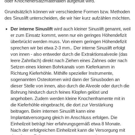
oder Knochenersatzmaterialien aufgefüllt wird.
Grundsätzlich können wir verschiedene Formen bzw. Methoden
des Sinuslift unterscheiden, die wir hier kurz aufzählen möchten.
Der interne Sinuslift
wird auch kleiner Sinuslift genannt, weil
er zum Einsatz kommt, wenn nur ein geringes Höhendefizit
überbrückt werden muss. Von einem geringen Höhendefizit
sprechen wir bei etwa 2-3 mm.. Der interne Sinuslift erfolgt
von innen - also entweder durch die Extraktionsalveole (das
leere Zahnfach) direkt nach Ziehen eines Zahnes oder nach
Setzen eines kleinen Bohrkanals vom Kieferkamm in
Richtung Kieferhöhle. Mithilfe spezieller Instrumente,
sogenannten Osteotomen wird dann der Sinusboden an
dieser Stelle von innen, also durch die Alveole oder durch die
Bohrung hindurch durch feines Klopfen gelöst und
angehoben. Zudem werden kleine Knochenframente mit in
die Kieferhöhle eingebracht, die dort zur Verstärkung
beitragen. Beim internen Sinuslift kann eine
Implantatversorgung gleich im Anschluss erfolgen. Die
Einheilzeit beträgt hier erfahrungsgemäß etwa 8 Monate.
Nach der erfolgreichen Einheilzeit kann die Versorgung mit